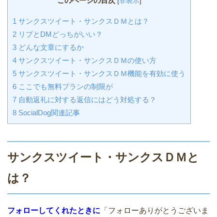
このページの目次
[
非表示
]
1
サンクスツイート・サンクスＤＭとは？
2
リプとDMどっちがいい？
3
どんな文章にするか
4
サンクスツイート・サンクスＤＭの使い方
5
サンクスツイート・サンクスＤＭ機能を有効に使う
6
ここでも無料プランの制限が
7
自動返礼に対する返信にはどう対処する？
8
SocialDog関連記事
サンクスツイート・サンクスＤＭと
は？
フォローしてくれたときに
「フォローありがとうございま